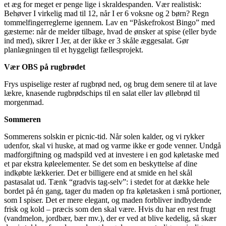
et æg for meget er penge lige i skraldespanden. Vær realistisk:
Behøver I virkelig mad til 12, når I er 6 voksne og 2 børn? Regn
tommelfingerreglerne igennem. Lav en “Påskefrokost Bingo” med
gæsterne: når de melder tilbage, hvad de ønsker at spise (eller byde
ind med), sikrer I Jer, at der ikke er 3 skåle æggesalat. Gør
planlægningen til et hyggeligt fællesprojekt.
Vær OBS på rugbrødet
Frys uspiselige rester af rugbrød ned, og brug dem senere til at lave
lækre, knasende rugbrødschips til en salat eller lav øllebrød til
morgenmad.
Sommeren
Sommerens solskin er picnic-tid. Når solen kalder, og vi rykker
udenfor, skal vi huske, at mad og varme ikke er gode venner. Undgå
madforgiftning og madspild ved at investere i en god køletaske med
et par ekstra køleelementer. Se det som en beskyttelse af dine
indkøbte lækkerier. Det er billigere end at smide en hel skål
pastasalat ud. Tænk “gradvis tag-selv”: i stedet for at dække hele
bordet på én gang, tager du maden op fra køletasken i små portioner,
som I spiser. Det er mere elegant, og maden forbliver indbydende
frisk og kold – præcis som den skal være. Hvis du har en rest frugt
(vandmelon, jordbær, bær mv.), der er ved at blive kedelig, så skær