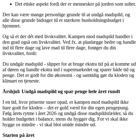
Det etiske aspekt fordi der er mennesker på jorden som sulter.
Der kan være mange personlige grunde til at undgå madspild, og
alle disse grunde bidrager til et stærkere husholdningsbudget i
hjemmet.
Og så et der dét med livskvalitet. Kampen mod madspild handler i
den grad også om livskvalitet. Ved fx. at planlægge bedre og handle
ind til flere dage og lave mad til flere dage, forøger du din
livskvalitet, fordi:
Du undgår madspild - slipper for at bruge ekstra tid på at komme ud
af døren og handle ekstra ind i supermarkedet og sparer både tid og
penge. Det er godt for din økonomi - og samtidig gør du kloden og
klimaet en tjeneste.
Årshjul: Undgå madspild og spar penge hele året rundt
I en tid, hvor priserne suser opad, er kampen mod madspild ikke
bare godt for kloden – det er guld værd for din egen pengepung.
Følg årets rytme i året 2026 og undgå disse madspildsfælder, så du
holder budgettet i balance, mens du hygger dig. For vi skal ikke
hygge os mindre - vi skal blot smide mindre ud.
Starten på året