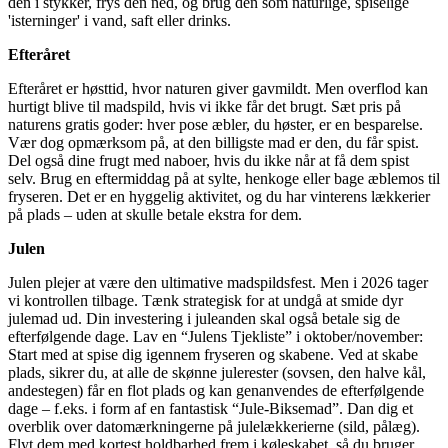
den i stykker, frys den ned, og brug den som naturlige, spiselige
'isterninger' i vand, saft eller drinks.
Efteråret
Efteråret er høsttid, hvor naturen giver gavmildt. Men overflod kan
hurtigt blive til madspild, hvis vi ikke får det brugt. Sæt pris på
naturens gratis goder: hver pose æbler, du høster, er en besparelse.
Vær dog opmærksom på, at den billigste mad er den, du får spist.
Del også dine frugt med naboer, hvis du ikke når at få dem spist
selv. Brug en eftermiddag på at sylte, henkoge eller bage æblemos til
fryseren. Det er en hyggelig aktivitet, og du har vinterens lækkerier
på plads – uden at skulle betale ekstra for dem.
Julen
Julen plejer at være den ultimative madspildsfest. Men i 2026 tager
vi kontrollen tilbage. Tænk strategisk for at undgå at smide dyr
julemad ud. Din investering i juleanden skal også betale sig de
efterfølgende dage. Lav en “Julens Tjekliste” i oktober/november:
Start med at spise dig igennem fryseren og skabene. Ved at skabe
plads, sikrer du, at alle de skønne julerester (sovsen, den halve kål,
andestegen) får en flot plads og kan genanvendes de efterfølgende
dage – f.eks. i form af en fantastisk “Jule-Biksemad”. Dan dig et
overblik over datomærkningerne på julelækkerierne (sild, pålæg).
Flyt dem med kortest holdbarhed frem i køleskabet, så du bruger