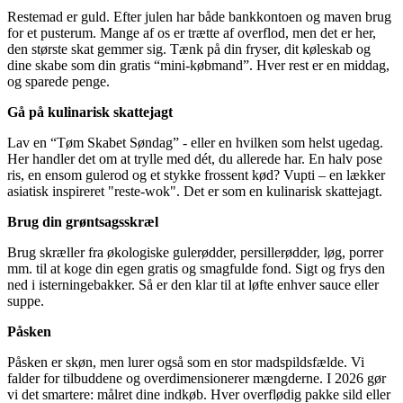
Restemad er guld. Efter julen har både bankkontoen og maven brug
for et pusterum. Mange af os er trætte af overflod, men det er her,
den største skat gemmer sig. Tænk på din fryser, dit køleskab og
dine skabe som din gratis “mini-købmand”. Hver rest er en middag,
og sparede penge.
Gå på kulinarisk skattejagt
Lav en “Tøm Skabet Søndag” - eller en hvilken som helst ugedag.
Her handler det om at trylle med dét, du allerede har. En halv pose
ris, en ensom gulerod og et stykke frossent kød? Vupti – en lækker
asiatisk inspireret "reste-wok". Det er som en kulinarisk skattejagt.
Brug din grøntsagsskræl
Brug skræller fra økologiske gulerødder, persillerødder, løg, porrer
mm. til at koge din egen gratis og smagfulde fond. Sigt og frys den
ned i isterningebakker. Så er den klar til at løfte enhver sauce eller
suppe.
Påsken
Påsken er skøn, men lurer også som en stor madspildsfælde. Vi
falder for tilbuddene og overdimensionerer mængderne. I 2026 gør
vi det smartere: målret dine indkøb. Hver overflødig pakke sild eller