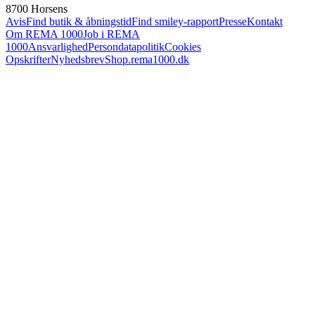
8700 Horsens
Avis
Find butik & åbningstid
Find smiley-rapport
Presse
Kontakt
Om REMA 1000
Job i REMA
1000
Ansvarlighed
Persondatapolitik
Cookies
Opskrifter
Nyhedsbrev
Shop.rema1000.dk